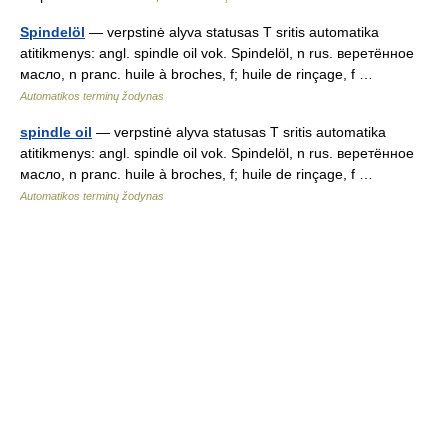
Spindelöl
— verpstinė alyva statusas T sritis automatika
atitikmenys: angl. spindle oil vok. Spindelöl, n rus. веретённое
масло, n pranc. huile à broches, f; huile de rinçage, f …
Automatikos terminų žodynas
spindle oil
— verpstinė alyva statusas T sritis automatika
atitikmenys: angl. spindle oil vok. Spindelöl, n rus. веретённое
масло, n pranc. huile à broches, f; huile de rinçage, f …
Automatikos terminų žodynas