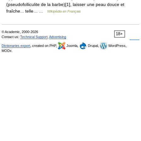
(pseudofolliculite de la barbe)[1], laisser une peau douce et
fraîche... telle… …
Wikipédia en Français
© Academic, 2000-2026
18+
Contact us:
Technical Support
,
Advertising
Dictionaries export
, created on PHP,
Joomla,
Drupal,
WordPress,
MODx.