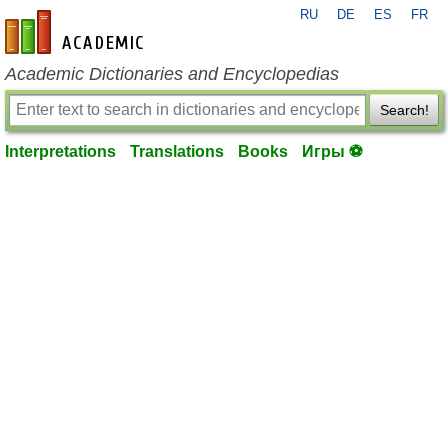
RU
DE
ES
FR
en-academic.com
Academic Dictionaries and Encyclopedias
Search!
Interpretations
Translations
Books
Игры ⚽