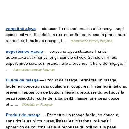
verpstinė alyva
— statusas T sritis automatika atitikmenys: angl.
spindle oil vok. Spindelöl, n rus. веретённое масло, n pranc. huile
à broches, f; huile de rinçage, f …
Automatikos terminų žodynas
веретённое масло
— verpstinė alyva statusas T sritis
automatika atitikmenys: angl. spindle oil vok. Spindelöl, n rus.
веретённое масло, n pranc. huile à broches, f; huile de rinçage, f
…
Automatikos terminų žodynas
Fluide de rasage
— Produit de rasage Permettre un rasage
facile, en douceur, sans douleurs ni coupures, limiter les irritations,
prévenir l apparition de boutons liés à la repousse du poil sous la
peau (pseudofolliculite de la barbe)[1], laisser une peau douce
et… …
Wikipédia en Français
Produit de rasage
— Permettre un rasage facile, en douceur,
sans douleurs ni coupures, limiter les irritations, prévenir l
apparition de boutons liés à la repousse du poil sous la peau