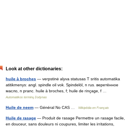
Look at other dictionaries:
huile à broches
— verpstinė alyva statusas T sritis automatika
atitikmenys: angl. spindle oil vok. Spindelöl, n rus. веретённое
масло, n pranc. huile à broches, f; huile de rinçage, f …
Automatikos terminų žodynas
Huile de neem
— Général No CAS …
Wikipédia en Français
Huile de rasage
— Produit de rasage Permettre un rasage facile,
en douceur, sans douleurs ni coupures, limiter les irritations,