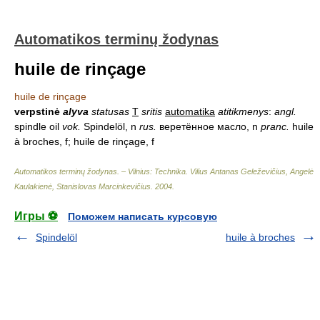
Automatikos terminų žodynas
huile de rinçage
huile de rinçage
verpstinė
alyva
statusas
T
sritis
automatika
atitikmenys
:
angl.
spindle oil
vok.
Spindelöl, n
rus.
веретённое масло, n
pranc.
huile
à broches, f; huile de rinçage, f
Automatikos terminų žodynas. – Vilnius: Technika
.
Vilius Antanas Geleževičius, Angelė
Kaulakienė, Stanislovas Marcinkevičius
.
2004
.
Игры ⚽
Поможем написать курсовую
Spindelöl
huile à broches